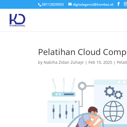
08112829003
digitalagensi@kombas.id
Pelatihan Cloud Comp
by
Nabiha Zidan Zuhayr
|
Feb 10, 2025
|
Pelat