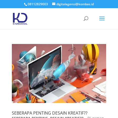
08112829003
digitalagensi@kombas.id
SEBERAPA PENTING DESAIN KREATIF??