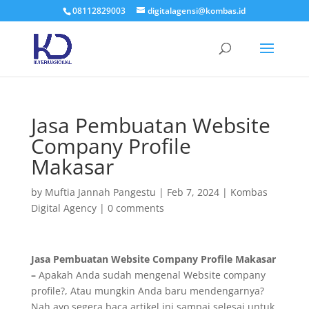
08112829003
digitalagensi@kombas.id
Jasa Pembuatan Website
Company Profile
Makasar
by
Muftia Jannah Pangestu
|
Feb 7, 2024
|
Kombas
Digital Agency
|
0 comments
Jasa Pembuatan Website Company Profile Makasar
–
Apakah Anda sudah mengenal Website company
profile?, Atau mungkin Anda baru mendengarnya?
Nah ayo segera baca artikel ini sampai selesai untuk